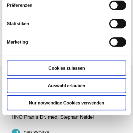
Präferenzen
Beschwerden kann über die bei mir angebotene
Hyposensibilisierung eine deutliche Linderung der
Statistiken
Beschwerden oder oftmals auch eine vollständige
Beschwerdefreiheit erreicht werden.
Marketing
Cookies zulassen
Auswahl erlauben
GERNE FÜR SIE DA
Nur notwendige Cookies verwenden
HNO Praxis Dr. med. Stephan Neidel
069 880678