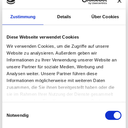
Untersuchungsverfahren:
Zustimmung
Details
Über Cookies
Hauttestungen (Prick-Test)
Nasale Provokation
Diese Webseite verwendet Cookies
Antikörperbestimmung über eine Blutabnahme
Wir verwenden Cookies, um die Zugriffe auf unsere
Website zu analysieren. Außerdem geben wir
Informationen zu Ihrer Verwendung unserer Website an
Vorher unklare Reaktionen Ihrer Haut, Ihres
unsere Partner für soziale Medien, Werbung und
Analysen weiter. Unsere Partner führen diese
Hals-, Nasen-, Rachenraumes, Ihrer Augen und
Informationen möglicherweise mit weiteren Daten
Ohren, Ihres Verdauungsapparates und Ihrer
zusammen, die Sie ihnen bereitgestellt haben oder die
sie im Rahmen Ihrer Nutzung der Dienste gesammelt
Lungen werden erkannt und können der richtigen
haben. Sie geben Einwilligung zu unseren Cookies, wenn
Therapie zugeführt werden.
Sie unsere Webseite weiterhin nutzen.
Einwilligungsauswahl
Notwendig
Bei positiven Testungen und entsprechenden