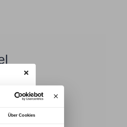
el
m
s an der Kaiserstraße in
elegabteilung im Klinikum
unkte.
Über Cookies