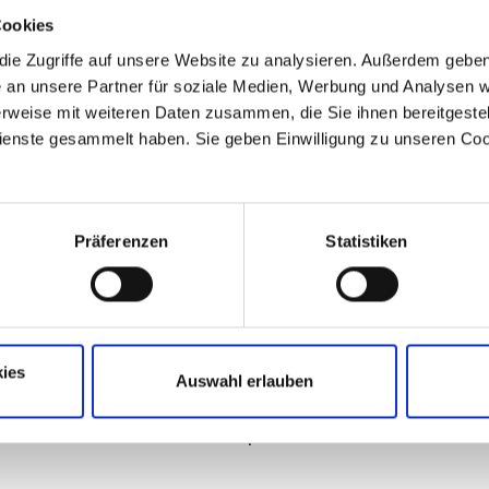
, wenn Sie sich uns bei Problemen im Kopf-Halsbereich anve
 vielen Jahren ärztlicher Tätigkeit werde ich meine Praxi
Cookies
30.06.2026 schließen.
ie Zugriffe auf unsere Website zu analysieren. Außerdem geben 
an unsere Partner für soziale Medien, Werbung und Analysen we
danke mich herzlich für das mir entgegengebrachte Vertrau
rweise mit weiteren Daten zusammen, die Sie ihnen bereitgestell
ersönlichen Begegnungen und die langjährige Treue. Es war
enste gesammelt haben. Sie geben Einwilligung zu unseren Coo
 Freude und Verantwortung, Sie medizinisch begleiten zu d
chten Sie, dass ab sofort keine neuen Termine mehr über d
lieber
GER
nbuchung vereinbart werden können. Bereits bestehende T
Präferenzen
Statistiken
lten – sofern nicht anders mitgeteilt – zunächst ihre Gültig
e Ihnen für Ihr Verständnis und wünsche Ihnen für die Zuku
HNO 
Gute.
ies
Auswahl erlauben
te meiner HNO-Praxis. Mein
Mit freundlichen Grüßen
andlung jedes Patienten. Dies gilt
Dr. med. Stephan Neidel
ern auch für die moderne