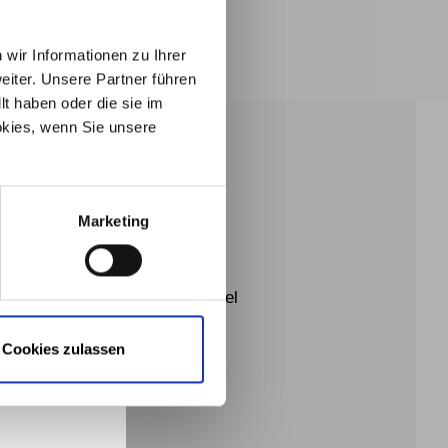
rtrauen würden.
s zum
wir Informationen zu Ihrer
iter. Unsere Partner führen
en, die
t haben oder die sie im
 mir eine
kies, wenn Sie unsere
ürfen.
ie Online-
NE FÜR SIE DA
ermine
Marketing
keit.
nft alles
Praxis Dr. med. Stephan Neidel
Cookies zulassen
069 880678
praxis@hno-neidel.de
Kaiserstraße 28