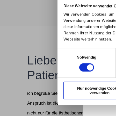
Wir freuen uns
nach
Diese Webseite verwendet 
Wir verwenden Cookies, um d
Verwendung unserer Website 
Ich be
diese Informationen mögliche
vielen p
Rahmen Ihrer Nutzung der Di
große
Webseite weiterhin nutzen.
Bitte bea
Einwilligungsauswahl
Liebe Patientin, 
Termi
Notwendig
beha
Patient,
Ich dank
Nur notwendige Cook
verwenden
ich begrüße Sie herzlich auf der Internetsei
Anspruch ist die umfassende, individuelle Beh
nicht nur für die ästhetischen Eingriffe, sond