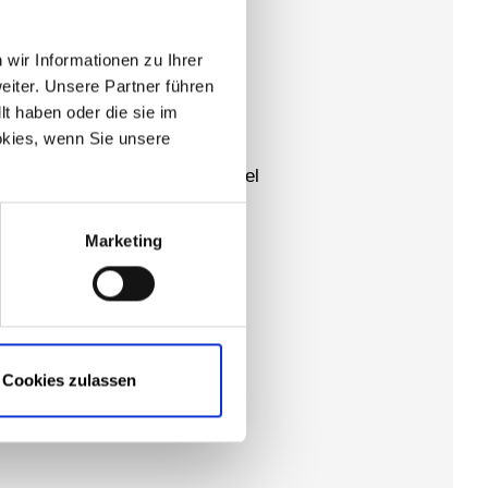
wir Informationen zu Ihrer
RNE FÜR SIE DA
iter. Unsere Partner führen
t haben oder die sie im
kies, wenn Sie unsere
Praxis Dr. med. Stephan Neidel
069 880678
Marketing
praxis@hno-neidel.de
Kaiserstraße 28
63065 Offenbach
Cookies zulassen