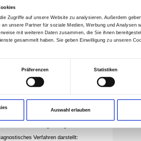
Cookies
tik
ie Zugriffe auf unsere Website zu analysieren. Außerdem geben 
GE
an unsere Partner für soziale Medien, Werbung und Analysen we
rweise mit weiteren Daten zusammen, die Sie ihnen bereitgestell
enste gesammelt haben. Sie geben Einwilligung zu unseren Coo
i einer Lymphknotenschwellung,
HNO 
lgerät durchgeführt. Dieses
nhöhlendiagnostik und auch zu dessen
Präferenzen
Statistiken
nn oftmals auf eine
ies
Untersuchungen
Auswahl erlauben
chiedene Erkrankungen eingesetzt,
iagnostisches Verfahren darstellt: