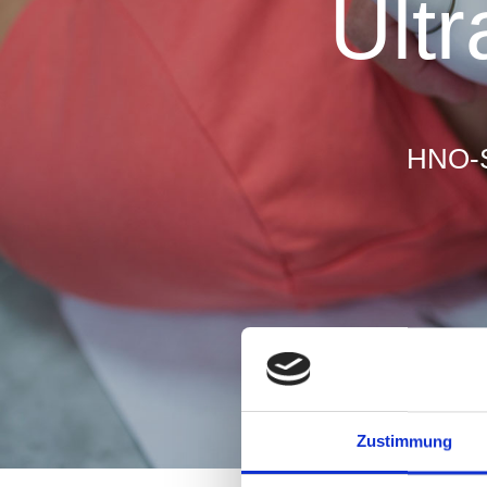
Ultr
HNO-So
Zustimmung