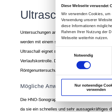
Diese Webseite verwendet 
Ultraschalldiagnos
Wir verwenden Cookies, um d
Verwendung unserer Website 
diese Informationen mögliche
Rahmen Ihrer Nutzung der Di
Untersuchungen an den Halsweichteilen, z.B. be
Webseite weiterhin nutzen.
werden mit einem sogenannten B-Scan Ultraschal
Einwilligungsauswahl
Ultraschall eignet sich auch gut zur Nasennebe
Notwendig
Verlaufskontrolle. Durch die HNO-Sonographie ka
Röntgenuntersuchungen verzichtet werden.
Nur notwendige Cook
Mögliche Anwendungen bei HNO-
verwenden
Die HNO-Sonographie wird bei Verdacht auf vers
da sie ein schnelles und sehr aussagekräftiges d