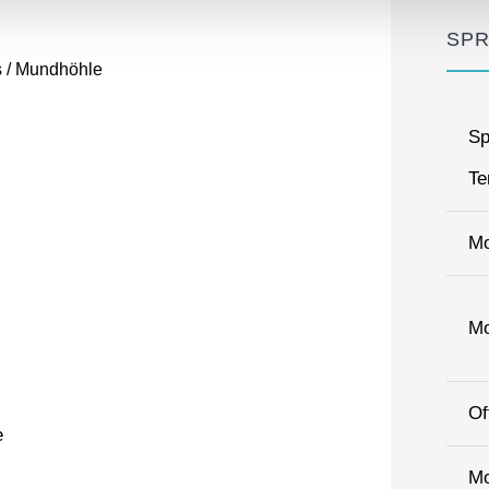
SPR
 / Mundhöhle
Sp
Te
Mo
Mo
Of
e
Mo