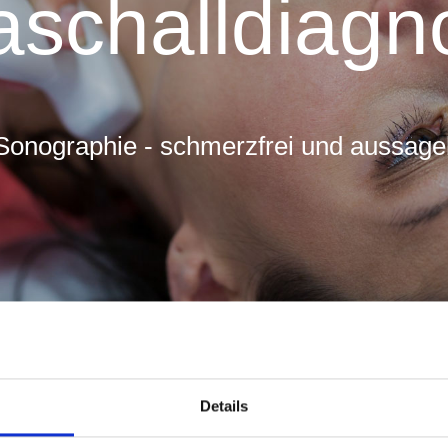
aschalldiagn
nographie - schmerzfrei und aussagek
Details