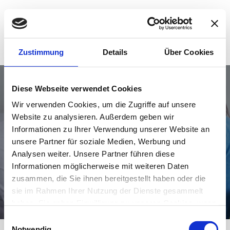
Zum
Inhalt
springen
Zustimmung
Details
Über Cookies
Diese Webseite verwendet Cookies
Wir verwenden Cookies, um die Zugriffe auf unsere
Website zu analysieren. Außerdem geben wir
Informationen zu Ihrer Verwendung unserer Website an
unsere Partner für soziale Medien, Werbung und
Analysen weiter. Unsere Partner führen diese
Informationen möglicherweise mit weiteren Daten
zusammen, die Sie ihnen bereitgestellt haben oder die
sie im Rahmen Ihrer Nutzung der Dienste gesammelt
haben. Sie geben Einwilligung zu unseren Cookies, wenn
Sie unsere Webseite weiterhin nutzen.
Einwilligungsauswahl
Notwendig